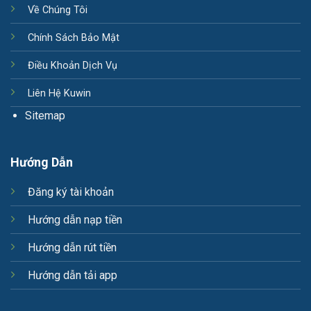
Về Chúng Tôi
Chính Sách Bảo Mật
Điều Khoản Dịch Vụ
Liên Hệ Kuwin
Sitemap
Hướng Dẫn
Đăng ký tài khoản
Hướng dẫn nạp tiền
Hướng dẫn rút tiền
Hướng dẫn tải app