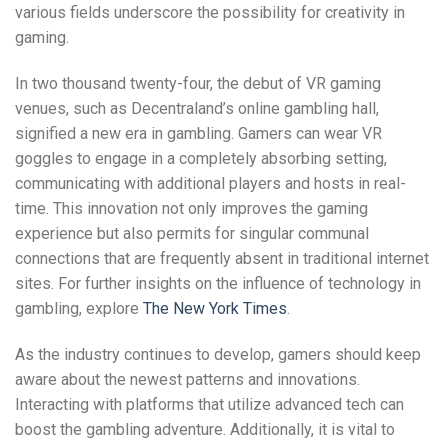
various fields underscore the possibility for creativity in
gaming.
In two thousand twenty-four, the debut of VR gaming
venues, such as Decentraland’s online gambling hall,
signified a new era in gambling. Gamers can wear VR
goggles to engage in a completely absorbing setting,
communicating with additional players and hosts in real-
time. This innovation not only improves the gaming
experience but also permits for singular communal
connections that are frequently absent in traditional internet
sites. For further insights on the influence of technology in
gambling, explore
The New York Times
.
As the industry continues to develop, gamers should keep
aware about the newest patterns and innovations.
Interacting with platforms that utilize advanced tech can
boost the gambling adventure. Additionally, it is vital to