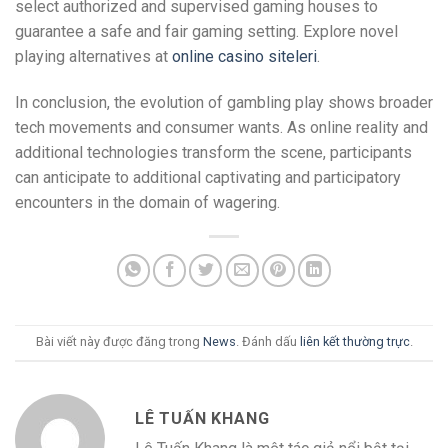
select authorized and supervised gaming houses to
guarantee a safe and fair gaming setting. Explore novel
playing alternatives at
online casino siteleri
.
In conclusion, the evolution of gambling play shows broader
tech movements and consumer wants. As online reality and
additional technologies transform the scene, participants
can anticipate to additional captivating and participatory
encounters in the domain of wagering.
Bài viết này được đăng trong
News
. Đánh dấu
liên kết thường trực
.
LÊ TUẤN KHANG