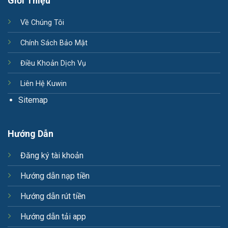
Giới Thiệu
Về Chúng Tôi
Chính Sách Bảo Mật
Điều Khoản Dịch Vụ
Liên Hệ Kuwin
Sitemap
Hướng Dẫn
Đăng ký tài khoản
Hướng dẫn nạp tiền
Hướng dẫn rút tiền
Hướng dẫn tải app