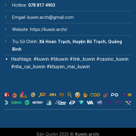
Hotline:
078 817 4903
Emgail:
kuwin.archi@gmail.com
Website: https://kuwin.archi/
Trụ Sở Chính:
Xã Hoàn Trạch, Huyện Bố Trạch, Quảng
Bình
Hashtags:
#kuwin #6kuwin #link_kuwin #casino_kuwin
#nha_cai_kuwin #khuyen_mai_kuwin
Bản Quyền 2026 ©
Kuwin.archi