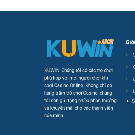
Giớ
KUWIN
. Chúng tôi có các trò chơi
phù hợp với mọi người chơi khi
chơi Casino Online. Không chỉ có
hàng trăm trò chơi Casino, chúng
tôi còn gửi tặng nhiều phần thưởng
S
và khuyến mãi cho các thành viên
của mình.