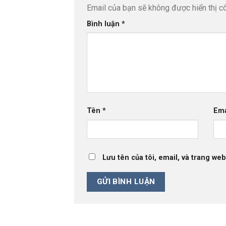
Email của bạn sẽ không được hiển thị cô
Bình luận
*
Tên
*
Em
Lưu tên của tôi, email, và trang web