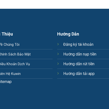
i Thiệu
Hướng Dẫn
Đăng ký tài khoản
Về Chúng Tôi
Hướng dẫn nạp tiền
Chính Sách Bảo Mật
Hướng dẫn rút tiền
Điều Khoản Dịch Vụ
Hướng dẫn tải app
Liên Hệ Kuwin
itemap