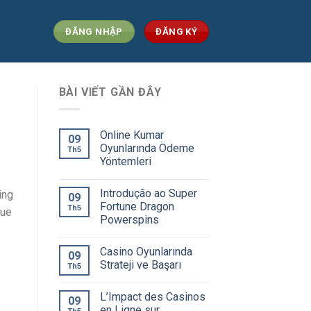
ĐĂNG NHẬP
ĐĂNG KÝ
BÀI VIẾT GẦN ĐÂY
Online Kumar
09
Oyunlarında Ödeme
Th5
Yöntemleri
Introdução ao Super
ing
09
Fortune Dragon
Th5
nue
Powerspins
Casino Oyunlarında
09
Strateji ve Başarı
Th5
L’Impact des Casinos
09
en Ligne sur