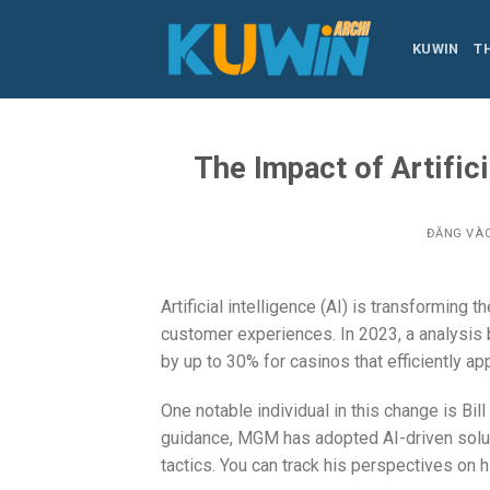
Bỏ
qua
KUWIN
T
nội
dung
The Impact of Artifici
ĐĂNG VÀ
Artificial intelligence (AI) is transforming
customer experiences. In 2023, a analysis 
by up to 30% for casinos that efficiently ap
One notable individual in this change is Bi
guidance, MGM has adopted AI-driven solu
tactics. You can track his perspectives on 