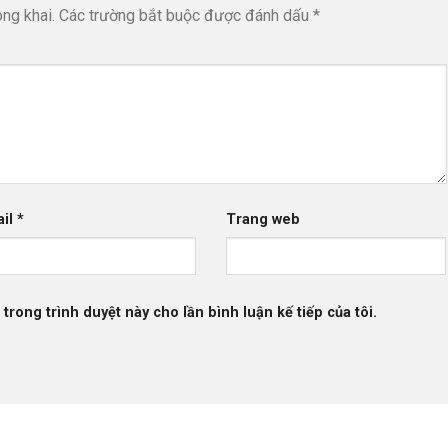
ng khai.
Các trường bắt buộc được đánh dấu
*
ail
*
Trang web
 trong trình duyệt này cho lần bình luận kế tiếp của tôi.