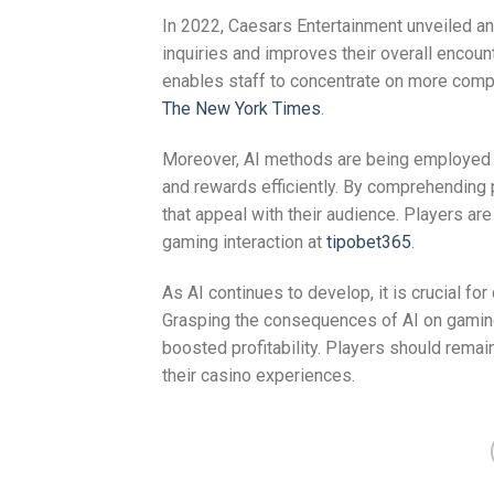
In 2022, Caesars Entertainment unveiled a
inquiries and improves their overall encou
enables staff to concentrate on more comp
The New York Times
.
Moreover, AI methods are being employed t
and rewards efficiently. By comprehending 
that appeal with their audience. Players are
gaming interaction at
tipobet365
.
As AI continues to develop, it is crucial fo
Grasping the consequences of AI on gaming
boosted profitability. Players should rem
their casino experiences.