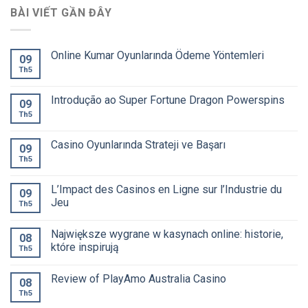
BÀI VIẾT GẦN ĐÂY
Online Kumar Oyunlarında Ödeme Yöntemleri
09
Th5
Introdução ao Super Fortune Dragon Powerspins
09
Th5
Casino Oyunlarında Strateji ve Başarı
09
Th5
L’Impact des Casinos en Ligne sur l’Industrie du
09
Jeu
Th5
Największe wygrane w kasynach online: historie,
08
które inspirują
Th5
Review of PlayAmo Australia Casino
08
Th5