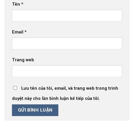
Tên
*
Email
*
Trang web
Lưu tên của tôi, email, và trang web trong trình
duyệt này cho lần bình luận kế tiếp của tôi.