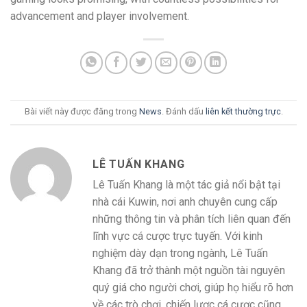
advancement and player involvement.
Bài viết này được đăng trong
News
. Đánh dấu
liên kết thường trực
.
LÊ TUẤN KHANG
Lê Tuấn Khang là một tác giả nổi bật tại
nhà cái Kuwin, nơi anh chuyên cung cấp
những thông tin và phân tích liên quan đến
lĩnh vực cá cược trực tuyến. Với kinh
nghiệm dày dạn trong ngành, Lê Tuấn
Khang đã trở thành một nguồn tài nguyên
quý giá cho người chơi, giúp họ hiểu rõ hơn
về các trò chơi, chiến lược cá cược cũng