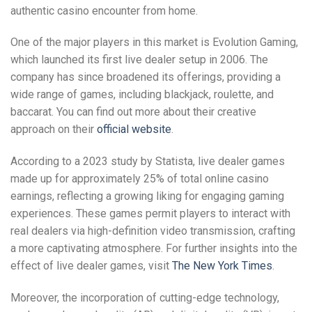
authentic casino encounter from home.
One of the major players in this market is Evolution Gaming,
which launched its first live dealer setup in 2006. The
company has since broadened its offerings, providing a
wide range of games, including blackjack, roulette, and
baccarat. You can find out more about their creative
approach on their
official website
.
According to a 2023 study by Statista, live dealer games
made up for approximately 25% of total online casino
earnings, reflecting a growing liking for engaging gaming
experiences. These games permit players to interact with
real dealers via high-definition video transmission, crafting
a more captivating atmosphere. For further insights into the
effect of live dealer games, visit
The New York Times
.
Moreover, the incorporation of cutting-edge technology,