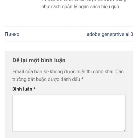
như cách quản lý ngân sách hiệu quả.
Пинко
adobe generative ai 3
Để lại một bình luận
Email của bạn sẽ không được hiển thị công khai.
Các
trường bắt buộc được đánh dấu
*
Bình luận
*