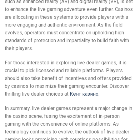
such as enhanced reality (AR) and digital reality (VR), is set
to enhance the live gaming adventure even further. Casinos
are allocating in these systems to provide players with a
more engaging and authentic environment. As the field
evolves, operators must concentrate on upholding high
standards of protection and impartiality to build faith with
their players.
For those interested in exploring live dealer games, it is
crucial to pick licensed and reliable platforms. Players
should also take benefit of incentives and offers provided
by casinos to maximize their gaming encounter. Discover
thrilling live dealer choices at
Кент казино
.
In summary, live dealer games represent a major change in
the casino scene, fusing the excitement of in-person
gaming with the convenience of online platforms. As
technology continues to evolve, the outlook of live dealer
gaming looks promising, with countless possibilities for