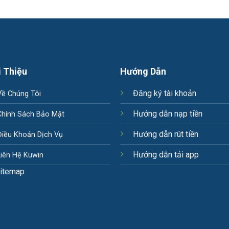
i Thiệu
Hướng Dẫn
Đăng ký tài khoản
Về Chúng Tôi
Hướng dẫn nạp tiền
Chính Sách Bảo Mật
Hướng dẫn rút tiền
Điều Khoản Dịch Vụ
Hướng dẫn tải app
Liên Hệ Kuwin
itemap