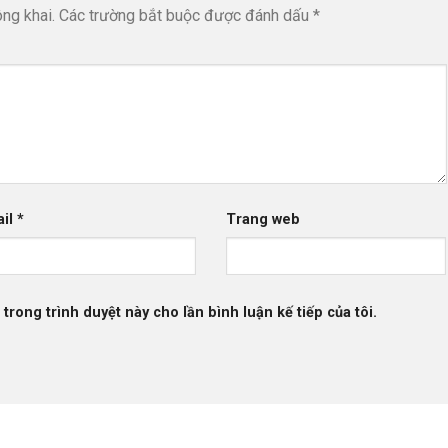
ng khai.
Các trường bắt buộc được đánh dấu
*
ail
*
Trang web
 trong trình duyệt này cho lần bình luận kế tiếp của tôi.