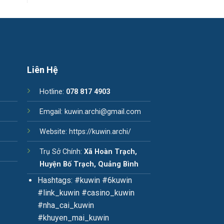
Liên Hệ
Hotline:
078 817 4903
Emgail:
kuwin.archi@gmail.com
Website: https://kuwin.archi/
Trụ Sở Chính:
Xã Hoàn Trạch,
Huyện Bố Trạch, Quảng Bình
Hashtags:
#kuwin #6kuwin
#link_kuwin #casino_kuwin
#nha_cai_kuwin
#khuyen_mai_kuwin