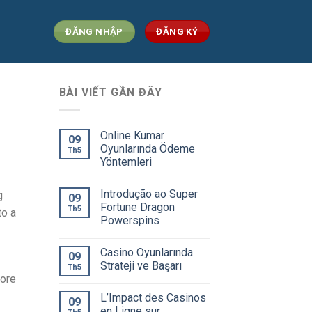
ĐĂNG NHẬP
ĐĂNG KÝ
BÀI VIẾT GẦN ĐÂY
Online Kumar
09
Oyunlarında Ödeme
Th5
Yöntemleri
Introdução ao Super
g
09
Fortune Dragon
Th5
to a
Powerspins
Casino Oyunlarında
09
Strateji ve Başarı
Th5
more
L’Impact des Casinos
09
en Ligne sur