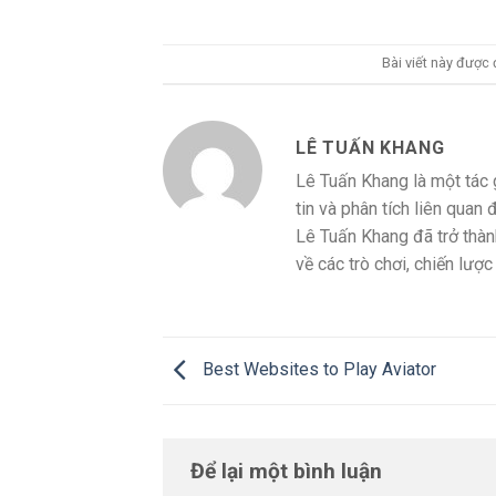
Bài viết này được
LÊ TUẤN KHANG
Lê Tuấn Khang là một tác 
tin và phân tích liên quan
Lê Tuấn Khang đã trở thàn
về các trò chơi, chiến lượ
Best Websites to Play Aviator
Để lại một bình luận