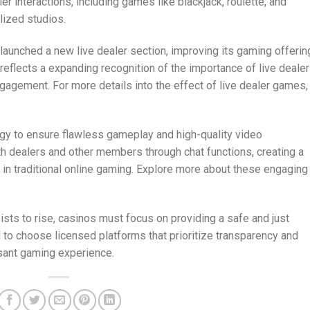
r interactions, including games like blackjack, roulette, and
lized studios.
launched a new live dealer section, improving its gaming offerin
 reflects a expanding recognition of the importance of live dealer
gagement. For more details into the effect of live dealer games,
gy to ensure flawless gameplay and high-quality video
h dealers and other members through chat functions, creating a
 in traditional online gaming. Explore more about these engaging
ists to rise, casinos must focus on providing a safe and just
to choose licensed platforms that prioritize transparency and
asant gaming experience.