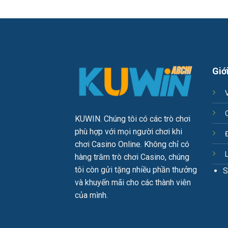
Giớ
KUWIN
. Chúng tôi có các trò chơi
phù hợp với mọi người chơi khi
chơi Casino Online. Không chỉ có
hàng trăm trò chơi Casino, chúng
tôi còn gửi tặng nhiều phần thưởng
S
và khuyến mãi cho các thành viên
của mình.