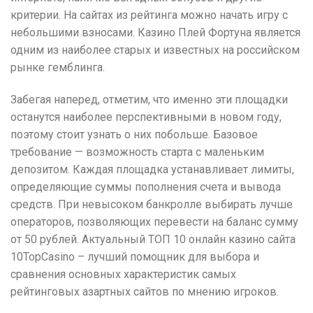
критерии. На сайтах из рейтинга можно начать игру с
небольшими взносами. Казино Плей Фортуна является
одним из наиболее старых и известных на российском
рынке гемблинга.
Забегая наперед, отметим, что именно эти площадки
останутся наиболее перспективными в новом году,
поэтому стоит узнать о них побольше. Базовое
требование — возможность старта с маленьким
депозитом. Каждая площадка устанавливает лимиты,
определяющие суммы пополнения счета и вывода
средств. При невысоком банкролле выбирать лучше
операторов, позволяющих перевести на баланс сумму
от 50 рублей. Актуальный ТОП 10 онлайн казино сайта
10TopCasino – лучший помощник для выбора и
сравнения основных характеристик самых
рейтинговых азартных сайтов по мнению игроков.