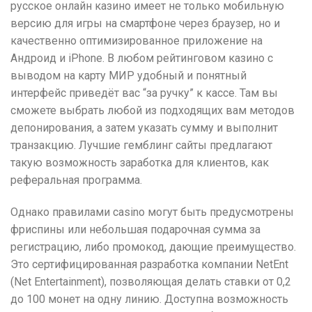
русское онлайн казино имеет не только мобильную
версию для игры на смартфоне через браузер, но и
качественно оптимизированное приложение на
Андроид и iPhone. В любом рейтинговом казино с
выводом на карту МИР удобный и понятный
интерфейс приведёт вас “за ручку” к кассе. Там вы
сможете выбрать любой из подходящих вам методов
депонирования, а затем указать сумму и выполнит
транзакцию. Лучшие гемблинг сайты предлагают
такую возможность заработка для клиентов, как
реферальная программа.
Однако правилами casino могут быть предусмотрены
фриспины или небольшая подарочная сумма за
регистрацию, либо промокод, дающие преимущество.
Это сертифицированная разработка компании NetEnt
(Net Entertainment), позволяющая делать ставки от 0,2
до 100 монет на одну линию. Доступна возможность