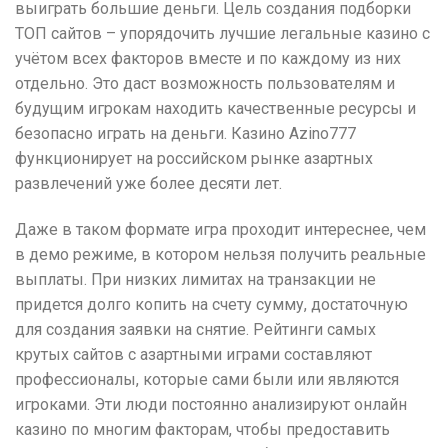
выиграть большие деньги. Цель создания подборки
ТОП сайтов – упорядочить лучшие легальные казино с
учётом всех факторов вместе и по каждому из них
отдельно. Это даст возможность пользователям и
будущим игрокам находить качественные ресурсы и
безопасно играть на деньги. Казино Azino777
функционирует на российском рынке азартных
развлечений уже более десяти лет.
Даже в таком формате игра проходит интереснее, чем
в демо режиме, в котором нельзя получить реальные
выплаты. При низких лимитах на транзакции не
придется долго копить на счету сумму, достаточную
для создания заявки на снятие. Рейтинги самых
крутых сайтов с азартными играми составляют
профессионалы, которые сами были или являются
игроками. Эти люди постоянно анализируют онлайн
казино по многим факторам, чтобы предоставить