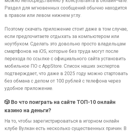
можно непосредственно у консультанта в онлайн-чате.
Раздел для мгновенных сообщений обычно находится
в правом или левом нижнем углу.
Поэтому скачать приложение стоит даже в том случае,
если предпочитаете отдыхать за компьютером или
ноутбуком. Сделать это довольно просто владельцам
смартфонов на iOS, которые без труда могут после
перехода по ссылке с официального сайта установить
мобильное ПО с AppStore. Список наших экспертов
подтверждает, что даже в 2025 году можно стартовать
без обмана с депом от 100 рублей с телефона через
удобное приложение.
🎲 Во что поиграть на сайте ТОП-10 онлайн
казино на деньги?
На то, чтобы зарегистрироваться в игорном онлайн
клубе Вулкан есть несколько существенных причин. В