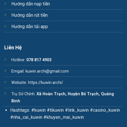
Hướng dẫn nạp tiền
Hướng dẫn rút tiền
Hướng dẫn tải app
Liên Hệ
Hotline:
078 817 4903
Emgail:
kuwin.archi@gmail.com
Website: https://kuwin.archi/
Trụ Sở Chính:
Xã Hoàn Trạch, Huyện Bố Trạch, Quảng
Bình
Hashtags:
#kuwin #6kuwin #link_kuwin #casino_kuwin
#nha_cai_kuwin #khuyen_mai_kuwin