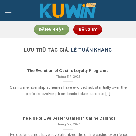
Bỏ
qua
nội
dung
ĐĂNG NHẬP
ĐĂNG KÝ
LƯU TRỮ TÁC GIẢ:
LÊ TUẤN KHANG
The Evolution of Casino Loyalty Programs
Tháng 5 7, 2025
Casino membership schemes have evolved substantially over the
periods, evolving from basic token cards to [...]
The Rise of Live Dealer Games in Online Casinos
Tháng 5 7, 2025
Live dealer games have revolutionized the online casino experience