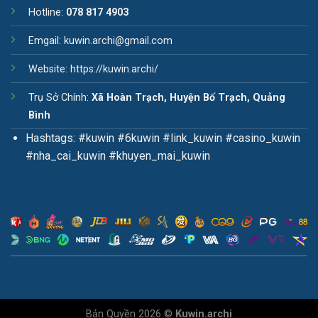
Hotline:
078 817 4903
Emgail:
kuwin.archi@gmail.com
Website: https://kuwin.archi/
Trụ Sở Chính:
Xã Hoàn Trạch, Huyện Bố Trạch, Quảng
Bình
Hashtags:
#kuwin #6kuwin #link_kuwin #casino_kuwin
#nha_cai_kuwin #khuyen_mai_kuwin
Bản Quyền 2026 ©
Kuwin.archi