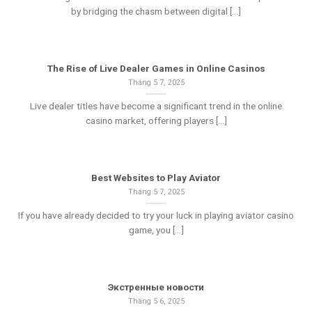
by bridging the chasm between digital [...]
The Rise of Live Dealer Games in Online Casinos
Tháng 5 7, 2025
Live dealer titles have become a significant trend in the online
casino market, offering players [...]
Best Websites to Play Aviator
Tháng 5 7, 2025
If you have already decided to try your luck in playing aviator casino
game, you [...]
Экстренные новости
Tháng 5 6, 2025